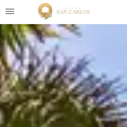
English
(
Inglés
)
Español