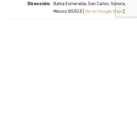
Dirección:
Bahia Esmeralda, San Carlos, Sonora,
México 85503 [
Ver en Google Maps
]
Máx.
12
huéspedes:
Hora de check-
3:00 PM
in:
Hora de check-
12:00 PM
out:
Habitaciones y espacios
4 recámaras con 8 camas en total.
(Recámara #1 con cama king size,